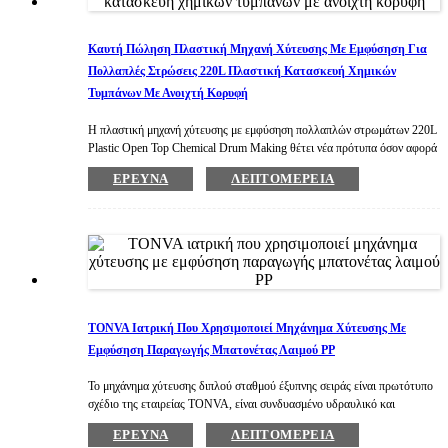
Καυτή Πώληση Πλαστική Μηχανή Χύτευσης Με Εμφύσηση Για
Πολλαπλές Στρώσεις 220L Πλαστική Κατασκευή Χημικών
Τυμπάνων Με Ανοιχτή Κορυφή
Η πλαστική μηχανή χύτευσης με εμφύσηση πολλαπλών στρωμάτων 220L
Plastic Open Top Chemical Drum Making θέτει νέα πρότυπα όσον αφορά
την οικονομία και την ευκολία λειτουργίας για τις συσκευασίες
ΈΡΕΥΝΑ
ΛΕΠΤΟΜΈΡΕΙΑ
καταναλωτών και τις βιομηχανικές συσκευασίες Χαρακτηριστικά: -
Μέγιστη απόδοση - Εύκολος χειρισμός - Υψηλή χρήση - Αρθρωτός
σχεδιασμός - Λιγότερη ενέργεια - Βολικό μεταφορά προϊόντων -
Μειωμένες απαιτήσεις χώρου
TONVA Ιατρική Που Χρησιμοποιεί Μηχάνημα Χύτευσης Με
Εμφύσηση Παραγωγής Μπατονέτας Λαιμού PP
Το μηχάνημα χύτευσης διπλού σταθμού έξυπνης σειράς είναι πρωτότυπο
σχέδιο της εταιρείας TONVA, είναι συνδυασμένο υδραυλικό και
πνευματικό.Η απόδοση είναι καλή και λειτουργεί σταθερά, είναι εύκολο
ΈΡΕΥΝΑ
ΛΕΠΤΟΜΈΡΕΙΑ
στη λειτουργία, καθαρό και γρήγορο.Κατάλληλο για μπουκάλι