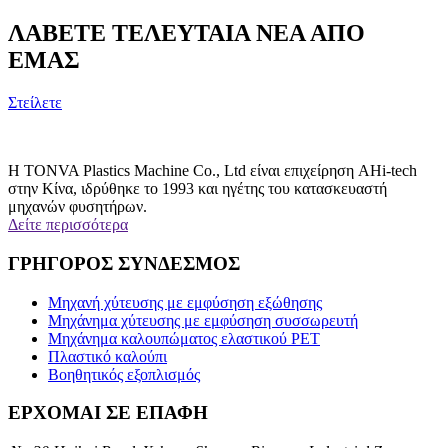
σχεδιαστεί και να χρησιμοποιηθεί για κίνηση χαμηλής πίεσης.6. HMI με
ΛΑΒΕΤΕ ΤΕΛΕΥΤΑΙΑ ΝΕΑ ΑΠΟ
PLC κάνει τη λειτουργία εύκολη και απλή.
ΕΜΑΣ
Στείλετε
Η TONVA Plastics Machine Co., Ltd είναι επιχείρηση AHi-tech
στην Κίνα, ιδρύθηκε το 1993 και ηγέτης του κατασκευαστή
μηχανών φυσητήρων.
Δείτε περισσότερα
ΓΡΗΓΟΡΟΣ ΣΥΝΔΕΣΜΟΣ
Μηχανή χύτευσης με εμφύσηση εξώθησης
Μηχάνημα χύτευσης με εμφύσηση συσσωρευτή
Μηχάνημα καλουπώματος ελαστικού PET
Πλαστικό καλούπι
Βοηθητικός εξοπλισμός
ΕΡΧΟΜΑΙ ΣΕ ΕΠΑΦΗ