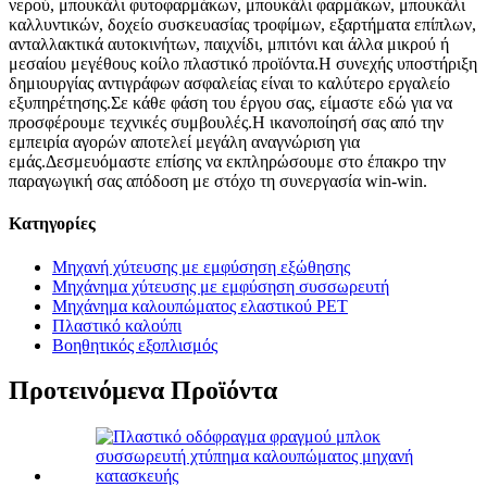
νερού, μπουκάλι φυτοφαρμάκων, μπουκάλι φαρμάκων, μπουκάλι
καλλυντικών, δοχείο συσκευασίας τροφίμων, εξαρτήματα επίπλων,
ανταλλακτικά αυτοκινήτων, παιχνίδι, μπιτόνι και άλλα μικρού ή
μεσαίου μεγέθους κοίλο πλαστικό προϊόντα.Η συνεχής υποστήριξη
δημιουργίας αντιγράφων ασφαλείας είναι το καλύτερο εργαλείο
εξυπηρέτησης.Σε κάθε φάση του έργου σας, είμαστε εδώ για να
προσφέρουμε τεχνικές συμβουλές.Η ικανοποίησή σας από την
εμπειρία αγορών αποτελεί μεγάλη αναγνώριση για
εμάς.Δεσμευόμαστε επίσης να εκπληρώσουμε στο έπακρο την
παραγωγική σας απόδοση με στόχο τη συνεργασία win-win.
Κατηγορίες
Μηχανή χύτευσης με εμφύσηση εξώθησης
Μηχάνημα χύτευσης με εμφύσηση συσσωρευτή
Μηχάνημα καλουπώματος ελαστικού PET
Πλαστικό καλούπι
Βοηθητικός εξοπλισμός
Προτεινόμενα Προϊόντα