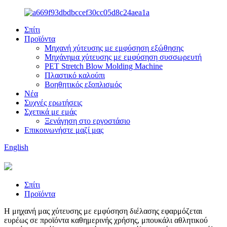
Σπίτι
Προϊόντα
Μηχανή χύτευσης με εμφύσηση εξώθησης
Μηχάνημα χύτευσης με εμφύσηση συσσωρευτή
PET Stretch Blow Molding Machine
Πλαστικό καλούπι
Βοηθητικός εξοπλισμός
Νέα
Συχνές ερωτήσεις
Σχετικά με εμάς
Ξενάγηση στο εργοστάσιο
Επικοινωνήστε μαζί μας
English
Σπίτι
Προϊόντα
Η μηχανή μας χύτευσης με εμφύσηση διέλασης εφαρμόζεται
ευρέως σε προϊόντα καθημερινής χρήσης, μπουκάλι αθλητικού