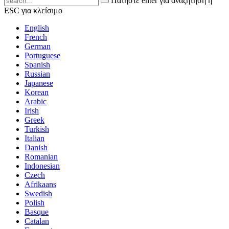
Πατήστε enter για αναζήτηση ή
ESC για κλείσιμο
English
French
German
Portuguese
Spanish
Russian
Japanese
Korean
Arabic
Irish
Greek
Turkish
Italian
Danish
Romanian
Indonesian
Czech
Afrikaans
Swedish
Polish
Basque
Catalan