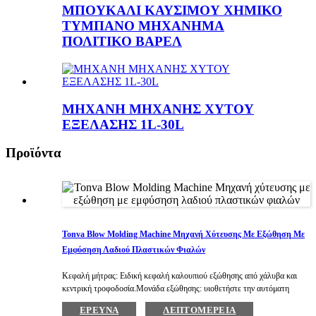
ΜΠΟΥΚΑΛΙ ΚΑΥΣΙΜΟΥ ΧΗΜΙΚΟ
ΤΥΜΠΑΝΟ ΜΗΧΑΝΗΜΑ
ΠΟΛΙΤΙΚΟ ΒΑΡΕΛ
ΜΗΧΑΝΗ ΜΗΧΑΝΗΣ ΧΥΤΟΥ
ΕΞΕΛΑΣΗΣ 1L-30L
Προϊόντα
Tonva Blow Molding Machine Μηχανή Χύτευσης Με Εξώθηση Με
Εμφύσηση Λαδιού Πλαστικών Φιαλών
Κεφαλή μήτρας: Ειδική κεφαλή καλουπιού εξώθησης από χάλυβα και
κεντρική τροφοδοσία.Μονάδα εξώθησης: υιοθετήστε την αυτόματη
μονάδα ελέγχου θερμοκρασίας εισαγωγής, τη βίδα ενωμένη με κινητήρα
ΈΡΕΥΝΑ
ΛΕΠΤΟΜΈΡΕΙΑ
συχνότητας, κιβώτιο ταχυτήτων σκληρής επιφάνειας δοντιών για να